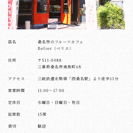
店名
桑名市のフルーツカフェ
Belier（ベリエ）
住所
〒511-0088
三重県桑名市南魚町68
アクセス
三岐鉄道北勢線「西桑名駅」より徒歩13分
営業時間
11:00～17:00
定休日
水曜日・日曜日・祝日
総席数
15席
貸切
歓迎