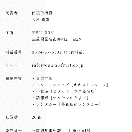
代表者
代表取締役
大角 真崇
住所
〒511-0061
三重県桑名市寿町2丁目29
電話番号
0594-87-5333（代表電話）
メール
info@osumi-fruit.co.jp
事業内容
・青果仲卸
・フルーツショップ［オオスミフルーツ］
・不動産［ピタットハウス桑名店］
・鶏卵卸［マルセンのたまご］
・レンタカー［桑名駅前レンタカー］
社員数
20名
免許番号
三重県知事免許（4）第3061号